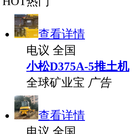
HOT热门
查看详情
电议
全国
小松D375A-5推土机
全球矿业宝
广告
查看详情
电议
全国