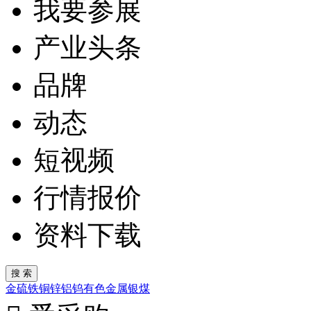
我要参展
产业头条
品牌
动态
短视频
行情报价
资料下载
金
硫
铁
铜
锌
铝
钨
有色金属
银
煤