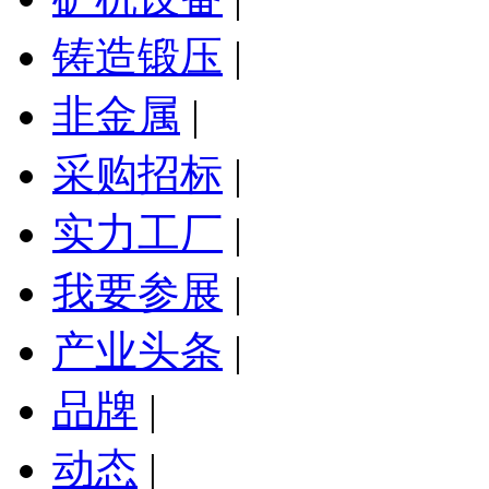
铸造锻压
|
非金属
|
采购招标
|
实力工厂
|
我要参展
|
产业头条
|
品牌
|
动态
|