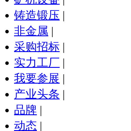
铸造锻压
|
非金属
|
采购招标
|
实力工厂
|
我要参展
|
产业头条
|
品牌
|
动态
|