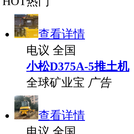
HOT热门
查看详情
电议
全国
小松D375A-5推土机
全球矿业宝
广告
查看详情
电议
全国