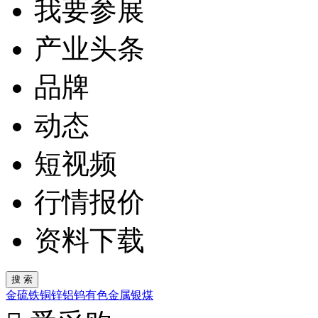
我要参展
产业头条
品牌
动态
短视频
行情报价
资料下载
金
硫
铁
铜
锌
铝
钨
有色金属
银
煤