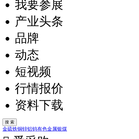
我要参展
产业头条
品牌
动态
短视频
行情报价
资料下载
金
硫
铁
铜
锌
铝
钨
有色金属
银
煤