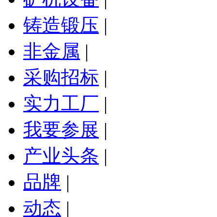
铸造锻压
|
非金属
|
采购招标
|
实力工厂
|
我要参展
|
产业头条
|
品牌
|
动态
|