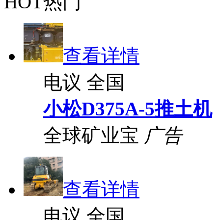
HOT热门
查看详情
电议
全国
小松D375A-5推土机
全球矿业宝
广告
查看详情
电议
全国