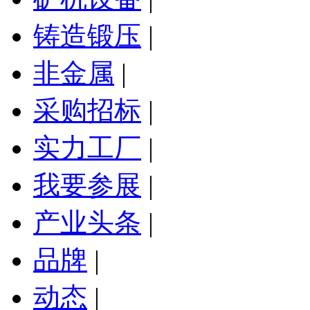
铸造锻压
|
非金属
|
采购招标
|
实力工厂
|
我要参展
|
产业头条
|
品牌
|
动态
|