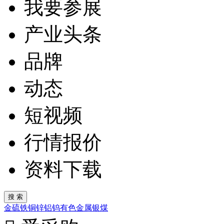
我要参展
产业头条
品牌
动态
短视频
行情报价
资料下载
金
硫
铁
铜
锌
铝
钨
有色金属
银
煤