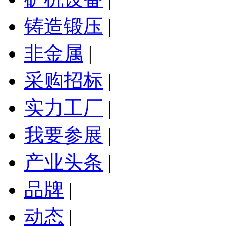
铸造锻压
|
非金属
|
采购招标
|
实力工厂
|
我要参展
|
产业头条
|
品牌
|
动态
|