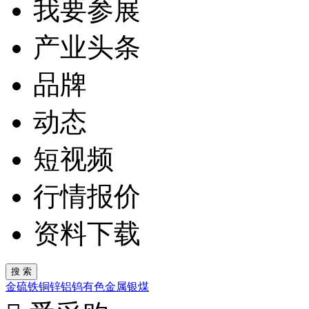
我要参展
产业头条
品牌
动态
短视频
行情报价
资料下载
金
硫
铁
铜
锌
铝
钨
有色金属
银
煤