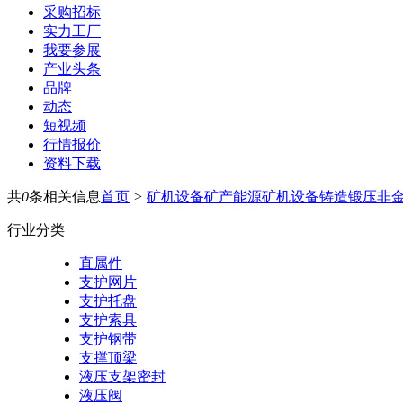
采购招标
实力工厂
我要参展
产业头条
品牌
动态
短视频
行情报价
资料下载
共
0
条相关信息
首页
>
矿机设备
矿产能源
矿机设备
铸造锻压
非
行业分类
直属件
支护网片
支护托盘
支护索具
支护钢带
支撑顶梁
液压支架密封
液压阀