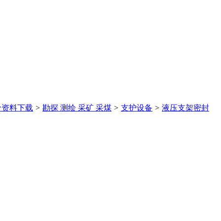
价
资料下载
>
勘探 测绘 采矿 采煤
>
支护设备
>
液压支架密封