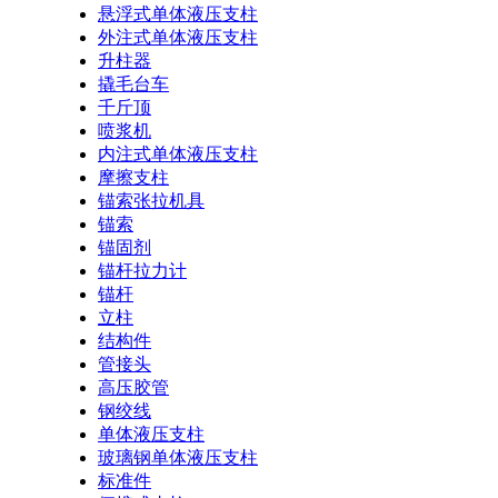
悬浮式单体液压支柱
外注式单体液压支柱
升柱器
撬毛台车
千斤顶
喷浆机
内注式单体液压支柱
摩擦支柱
锚索张拉机具
锚索
锚固剂
锚杆拉力计
锚杆
立柱
结构件
管接头
高压胶管
钢绞线
单体液压支柱
玻璃钢单体液压支柱
标准件