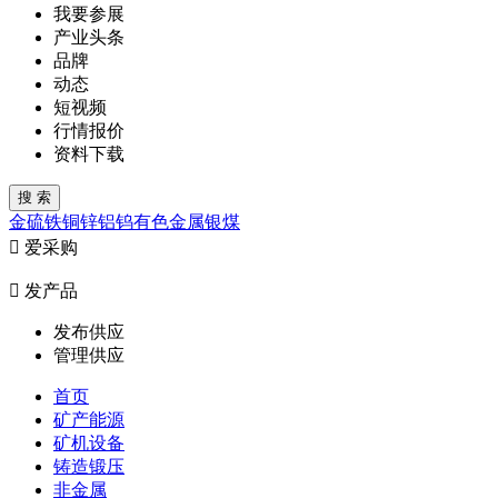
我要参展
产业头条
品牌
动态
短视频
行情报价
资料下载
金
硫
铁
铜
锌
铝
钨
有色金属
银
煤

爱采购

发产品
发布供应
管理供应
首页
矿产能源
矿机设备
铸造锻压
非金属