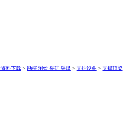
价
资料下载
>
勘探 测绘 采矿 采煤
>
支护设备
>
支撑顶梁