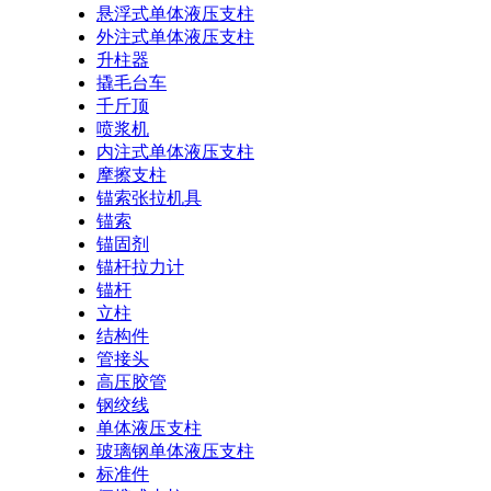
悬浮式单体液压支柱
外注式单体液压支柱
升柱器
撬毛台车
千斤顶
喷浆机
内注式单体液压支柱
摩擦支柱
锚索张拉机具
锚索
锚固剂
锚杆拉力计
锚杆
立柱
结构件
管接头
高压胶管
钢绞线
单体液压支柱
玻璃钢单体液压支柱
标准件