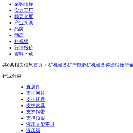
采购招标
实力工厂
我要参展
产业头条
品牌
动态
短视频
行情报价
资料下载
共
0
条相关信息
首页
>
矿机设备
矿产能源
矿机设备
铸造锻压
非
行业分类
直属件
支护网片
支护托盘
支护索具
支护钢带
支撑顶梁
液压支架密封
液压阀