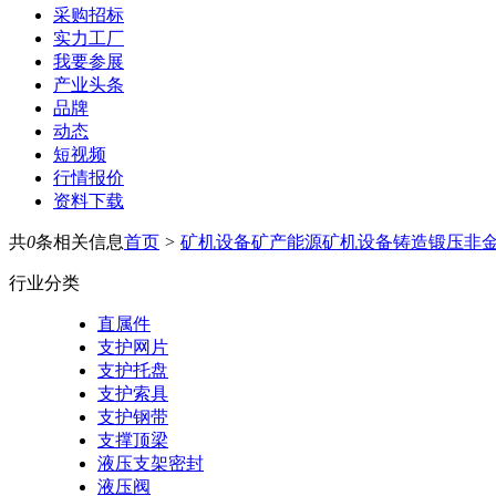
采购招标
实力工厂
我要参展
产业头条
品牌
动态
短视频
行情报价
资料下载
共
0
条相关信息
首页
>
矿机设备
矿产能源
矿机设备
铸造锻压
非
行业分类
直属件
支护网片
支护托盘
支护索具
支护钢带
支撑顶梁
液压支架密封
液压阀