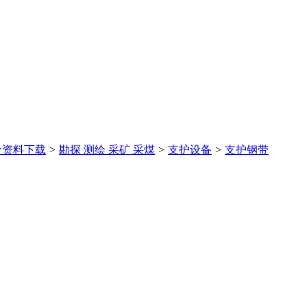
价
资料下载
>
勘探 测绘 采矿 采煤
>
支护设备
>
支护钢带