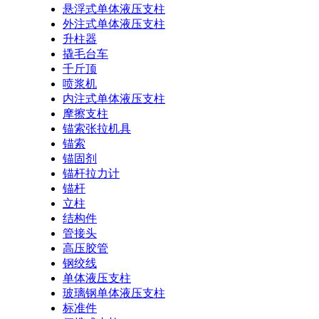
悬浮式单体液压支柱
外注式单体液压支柱
升柱器
撬毛台车
千斤顶
喷浆机
内注式单体液压支柱
摩擦支柱
锚索张拉机具
锚索
锚固剂
锚杆拉力计
锚杆
立柱
结构件
管接头
高压胶管
钢绞线
单体液压支柱
玻璃钢单体液压支柱
标准件