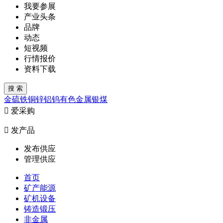
我要参展
产业头条
品牌
动态
短视频
行情报价
资料下载
金
硫
铁
铜
锌
铝
钨
有色金属
银
煤

爱采购

发产品
发布供应
管理供应
首页
矿产能源
矿机设备
铸造锻压
非金属