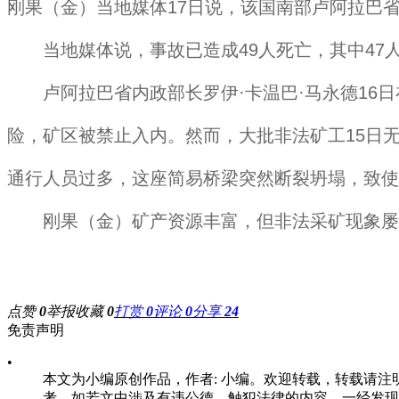
刚果（金）当地媒体17日说，该国南部卢阿拉巴省
当地媒体说，事故已造成49人死亡，其中47人
卢阿拉巴省内政部长罗伊·卡温巴·马永德16日
险，矿区被禁止入内。然而，大批非法矿工15日
通行人员过多，这座简易桥梁突然断裂坍塌，致使
刚果（金）矿产资源丰富，但非法采矿现象屡
点赞
0
举报
收藏
0
打赏
0
评论
0
分享
24
免责声明
•
本文为小编原创作品，作者: 小编。欢迎转载，转载请注明原文出处：
考，如若文中涉及有违公德、触犯法律的内容，一经发现