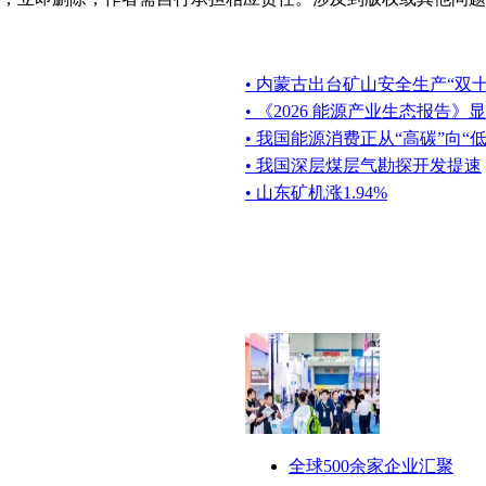
• 内蒙古出台矿山安全生产“双
• 《2026 能源产业生态报告
• 我国能源消费正从“高碳”向“
• 我国深层煤层气勘探开发提速
• 山东矿机涨1.94%
全球500余家企业汇聚