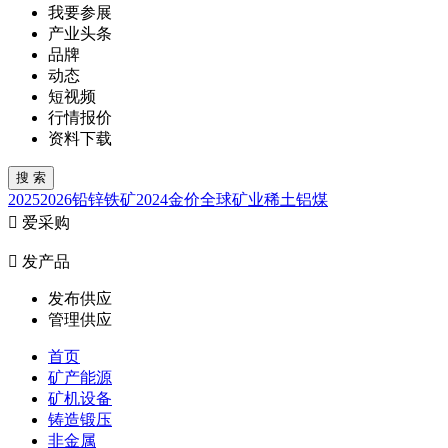
我要参展
产业头条
品牌
动态
短视频
行情报价
资料下载
2025
2026
铅锌
铁矿
2024
金价
全球矿业
稀土
铝
煤

爱采购

发产品
发布供应
管理供应
首页
矿产能源
矿机设备
铸造锻压
非金属