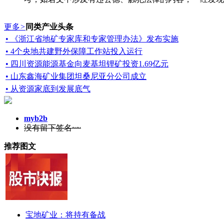
更多
>
同类产业头条
• 《浙江省地矿专家库和专家管理办法》发布实施
• 4个央地共建野外保障工作站投入运行
• 四川资源能源基金向麦基坦锂矿投资1.69亿元
• 山东鑫海矿业集团坦桑尼亚分公司成立
• 从资源家底到发展底气
myb2b
没有留下签名~~
推荐图文
宝地矿业：将持有备战