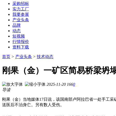
采购招标
实力工厂
我要参展
产业头条
品牌
动态
短视频
行情报价
资料下载
首页
>
产业头条
>
技术动态
刚果（金）一矿区简易桥梁坍塌
2025-11-20
166
0
导读
刚果（金）当地媒体17日说，该国南部卢阿拉巴省一处手工采矿
送医后不治身亡。另有数人受伤。