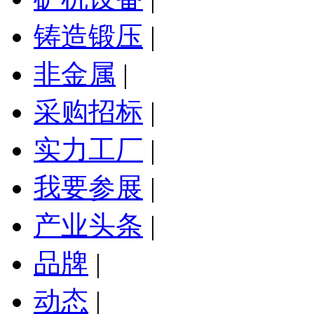
铸造锻压
|
非金属
|
采购招标
|
实力工厂
|
我要参展
|
产业头条
|
品牌
|
动态
|