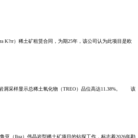
（Norra K?rr）稀土矿租赁合同，为期25年，该公司认为此项目是欧
o）探区岩屑采样显示总稀土氧化物（TREO）品位高达11.38%。 该
伊鲁亚（Ilua）伟晶岩型稀土矿项目的钻探工作，标志着2026年勘