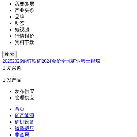
我要参展
产业头条
品牌
动态
短视频
行情报价
资料下载
2025
2026
铅锌
铁矿
2024
金价
全球矿业
稀土
铝
煤

爱采购

发产品
发布供应
管理供应
首页
矿产能源
矿机设备
铸造锻压
非金属