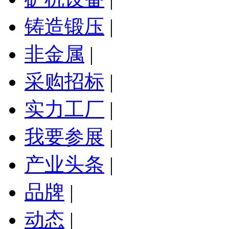
铸造锻压
|
非金属
|
采购招标
|
实力工厂
|
我要参展
|
产业头条
|
品牌
|
动态
|