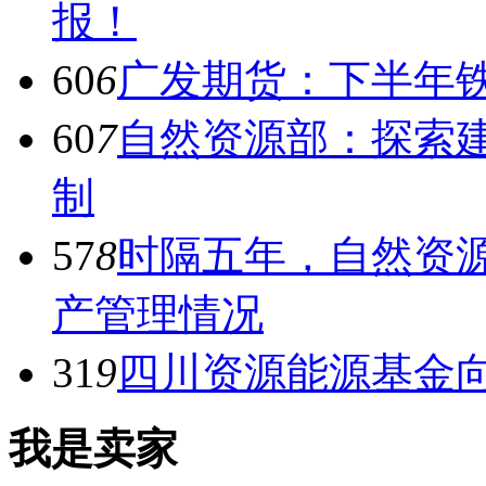
报！
60
6
广发期货：下半年
60
7
自然资源部：探索建
制
57
8
时隔五年，自然资
产管理情况
31
9
四川资源能源基金向
我是卖家