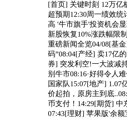
[首页] 关键时刻 12万
超预期12:30周一绩效统
高
'牛市旗手
'投资机会显
新股恢复10%涨跌幅限制首
重磅新闻全览04/08[基
码”08:04[产经] 卖17亿的
券] 突发利空!一大波
别牛市08:16·好得令人
国家队15:07[地产] 1.
价起拍，原房主到底..08
币支付！14:29[期货]
07:43[理财] 苹果版
'余额