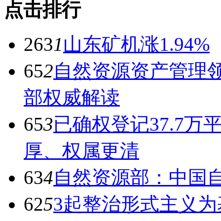
点击排行
263
1
山东矿机涨1.94%
65
2
自然资源资产管理领
部权威解读
65
3
已确权登记37.7万
厚、权属更清
63
4
自然资源部：中国
62
5
3起整治形式主义