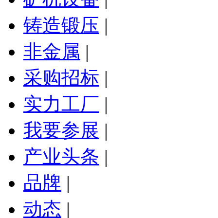
铸造锻压
|
非金属
|
采购招标
|
实力工厂
|
我要参展
|
产业头条
|
品牌
|
动态
|