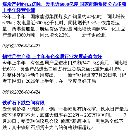
煤炭产销约4.2亿吨、发电近6000亿度 国家能源集团公布多项
上半年经营业绩
今年上半年，国家能源集团煤炭产销量约4.2亿吨、同比增长
6.9%；发电量近6000亿千瓦时、同比增长3.3%；铁路货运
量、两港装船量、航运货运装船量同比增长均超5%；化工品
产量超1380万吨、同比增长2.2%。 新华财经北
0评论
2026-08-04
23
韧性足生产稳 上半年有色金属行业发展态势向好
今年上半年，有色金属产品进出口总额3471.3亿美元，同比增
长68%，黄金产品进出口额占行业贸易总额比重升至41.8%，
对整体外贸拉动作用突出。 新华财经北京7月29日电（记
者王悦阳）2026年上半年，在一季度良好开局
0评论
2026-08-04
24
铁矿石下跌空间有限
受焦炭价格下调影响，钢厂亏损幅度有所收窄。铁水日产量后
续下降空间不大，底部大概率在232万～235万吨区间。 7
月30日，受美联储议息会议“偏鹰”基调冲击，黑色系全线下
跌，其中铁矿石期货主力合约价格跌幅超过3