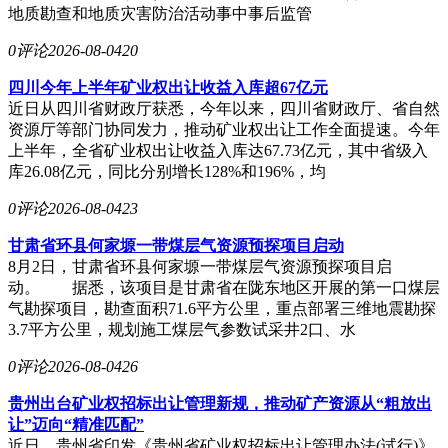
地质勘查和地质灾害防治活动事中事后监管
0评论
2026-08-04
20
四川今年上半年矿业权出让收益入库超67亿元
近日从四川省财政厅获悉，今年以来，四川省财政厅、省自然
资源厅等部门协同发力，推动矿业权出让工作全面提速。今年
上半年，全省矿业权出让收益入库达67.73亿元，其中省级入
库26.08亿元，同比分别增长128%和196%，均
0评论
2026-08-04
23
甘肃省环县何家塬一带煤层气资源预探项目启动
8月2日，甘肃省环县何家塬一带煤层气资源预探项目启
动。 据悉，该项目是甘肃省在陇东地区开展的第一口煤层
气勘探项目，勘查面积71.6平方公里，重点部署三维地震勘探
3.7平方公里，规划施工煤层气参数试采井2口、水
0评论
2026-08-04
26
贵州出台矿业权招标出让管理新规，推动矿产资源从“粗放出
让”迈向“精准匹配”
近日，贵州省印发《贵州省矿业权招标出让管理办法(试行)》