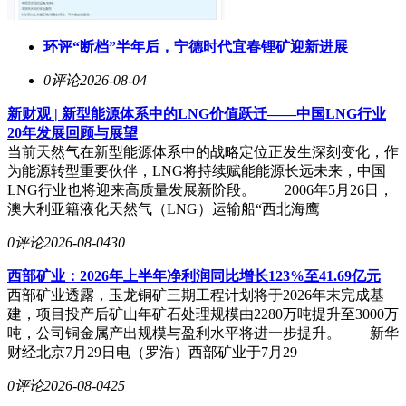
环评“断档”半年后，宁德时代宜春锂矿迎新进展
0评论
2026-08-04
新财观 | 新型能源体系中的LNG价值跃迁——中国LNG行业
20年发展回顾与展望
当前天然气在新型能源体系中的战略定位正发生深刻变化，作
为能源转型重要伙伴，LNG将持续赋能能源长远未来，中国
LNG行业也将迎来高质量发展新阶段。 2006年5月26日，
澳大利亚籍液化天然气（LNG）运输船“西北海鹰
0评论
2026-08-04
30
西部矿业：2026年上半年净利润同比增长123%至41.69亿元
西部矿业透露，玉龙铜矿三期工程计划将于2026年末完成基
建，项目投产后矿山年矿石处理规模由2280万吨提升至3000万
吨，公司铜金属产出规模与盈利水平将进一步提升。 新华
财经北京7月29日电（罗浩）西部矿业于7月29
0评论
2026-08-04
25