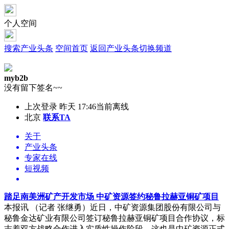
个人空间
搜索产业头条
空间首页
返回产业头条
切换频道
myb2b
没有留下签名~~
上次登录 昨天 17:46
当前离线
北京
联系TA
关于
产业头条
专家在线
短视频
踏足南美洲矿产开发市场 中矿资源签约秘鲁拉赫亚铜矿项目
本报讯 （记者 张继勇）近日，中矿资源集团股份有限公司与
秘鲁金达矿业有限公司签订秘鲁拉赫亚铜矿项目合作协议，标
志着双方战略合作进入实质性操作阶段。这也是中矿资源正式