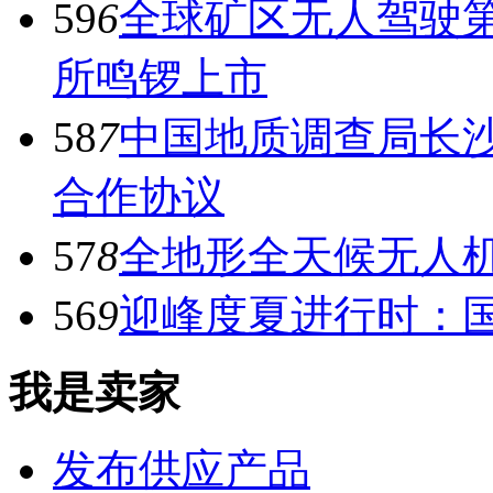
59
6
全球矿区无人驾驶
所鸣锣上市
58
7
中国地质调查局长
合作协议
57
8
全地形全天候无人
56
9
迎峰度夏进行时：国
我是卖家
发布供应产品