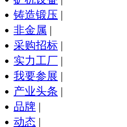
铸造锻压
|
非金属
|
采购招标
|
实力工厂
|
我要参展
|
产业头条
|
品牌
|
动态
|