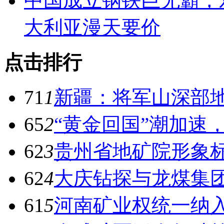
中国成立钢铁巨无霸，
大利亚漫天要价
点击排行
71
1
新疆：将军山深部地
65
2
“黄金回国”潮加速
62
3
贵州省地矿院形象
62
4
大庆钻探与龙煤集
61
5
河南矿业权统一纳