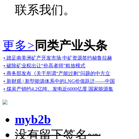
联系我们。
更多
>
同类产业头条
• 踏足南美洲矿产开发市场 中矿资源签约秘鲁拉赫
• 破除矿业权出让“价高者得”粗放模式
• 商务部发布《关于所谓“产能过剩”问题的中方立
• 新财观 | 新型能源体系中的LNG价值跃迁——中国
• 煤炭产销约4.2亿吨、发电近6000亿度 国家能源集
myb2b
没有留下签名~~