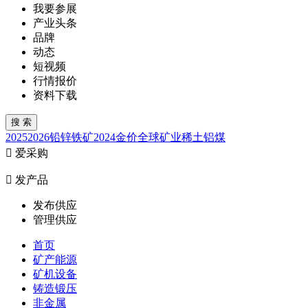
我要参展
产业头条
品牌
动态
短视频
行情报价
资料下载
2025
2026
铅锌
铁矿
2024
金价
全球矿业
稀土
铝
煤

爱采购

发产品
发布供应
管理供应
首页
矿产能源
矿机设备
铸造锻压
非金属