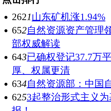
262
1
山东矿机涨1.94%
65
2
自然资源资产管理领
部权威解读
64
3
已确权登记37.7万
厚、权属更清
63
4
自然资源部：中国
62
5
3起整治形式主义
报！