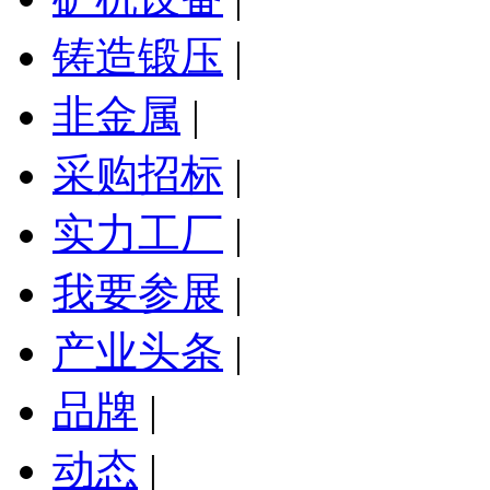
铸造锻压
|
非金属
|
采购招标
|
实力工厂
|
我要参展
|
产业头条
|
品牌
|
动态
|