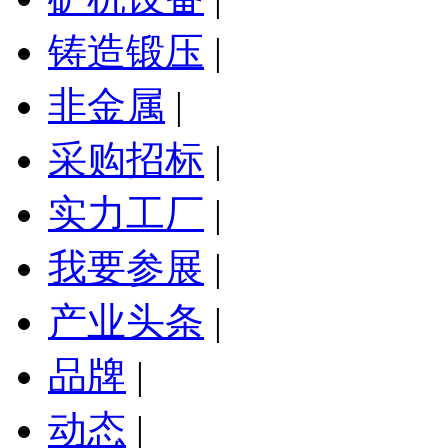
铸造锻压
|
非金属
|
采购招标
|
实力工厂
|
我要参展
|
产业头条
|
品牌
|
动态
|