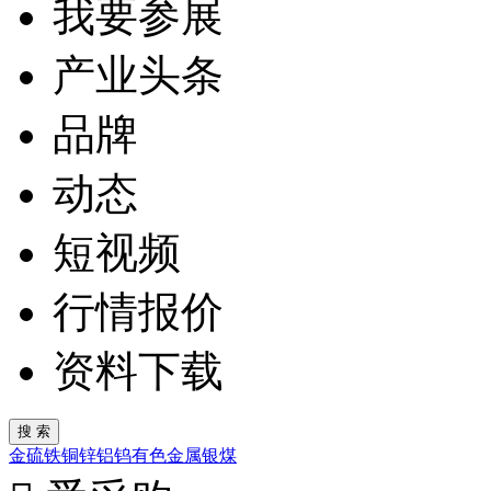
我要参展
产业头条
品牌
动态
短视频
行情报价
资料下载
金
硫
铁
铜
锌
铝
钨
有色金属
银
煤