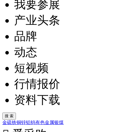
我要参展
产业头条
品牌
动态
短视频
行情报价
资料下载
金
硫
铁
铜
锌
铝
钨
有色金属
银
煤