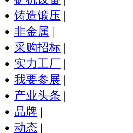
铸造锻压
|
非金属
|
采购招标
|
实力工厂
|
我要参展
|
产业头条
|
品牌
|
动态
|