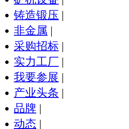
铸造锻压
|
非金属
|
采购招标
|
实力工厂
|
我要参展
|
产业头条
|
品牌
|
动态
|