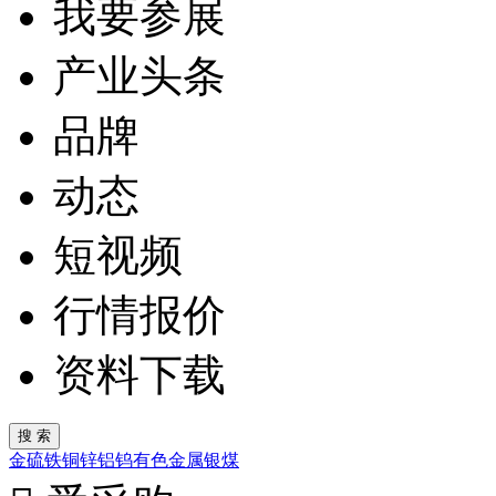
我要参展
产业头条
品牌
动态
短视频
行情报价
资料下载
金
硫
铁
铜
锌
铝
钨
有色金属
银
煤