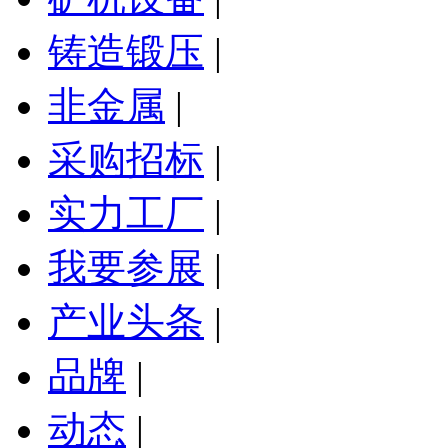
铸造锻压
|
非金属
|
采购招标
|
实力工厂
|
我要参展
|
产业头条
|
品牌
|
动态
|