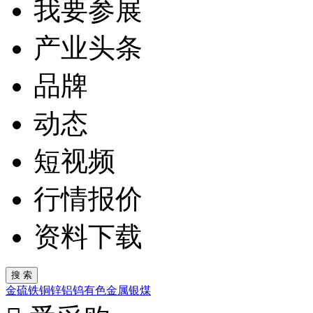
我要参展
产业头条
品牌
动态
短视频
行情报价
资料下载
金
硫
铁
铜
锌
铝
钨
有色金属
银
煤