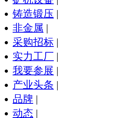
铸造锻压
|
非金属
|
采购招标
|
实力工厂
|
我要参展
|
产业头条
|
品牌
|
动态
|