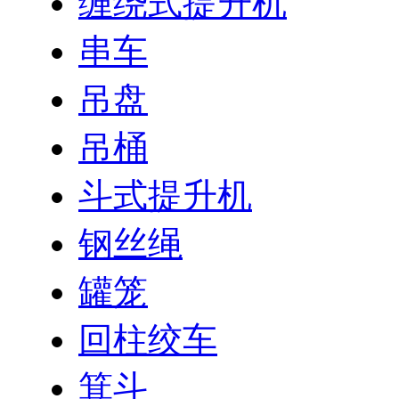
缠绕式提升机
串车
吊盘
吊桶
斗式提升机
钢丝绳
罐笼
回柱绞车
箕斗