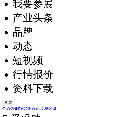
我要参展
产业头条
品牌
动态
短视频
行情报价
资料下载
金
硫
铁
铜
锌
铝
钨
有色金属
银
煤