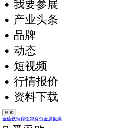
我要参展
产业头条
品牌
动态
短视频
行情报价
资料下载
金
硫
铁
铜
锌
铝
钨
有色金属
银
煤