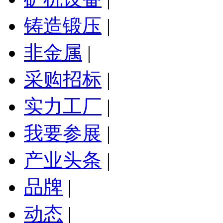
铸造锻压
|
非金属
|
采购招标
|
实力工厂
|
我要参展
|
产业头条
|
品牌
|
动态
|