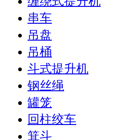
缠绕式提升机
串车
吊盘
吊桶
斗式提升机
钢丝绳
罐笼
回柱绞车
箕斗