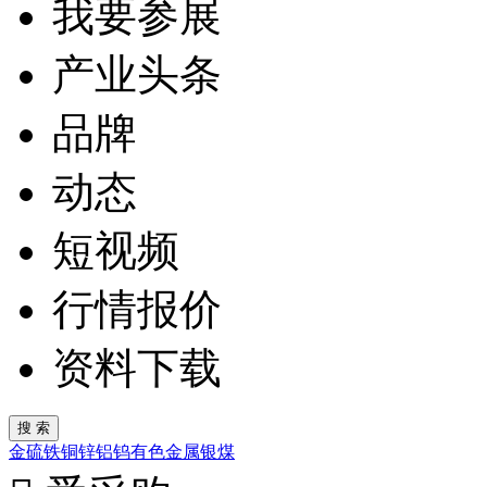
我要参展
产业头条
品牌
动态
短视频
行情报价
资料下载
金
硫
铁
铜
锌
铝
钨
有色金属
银
煤