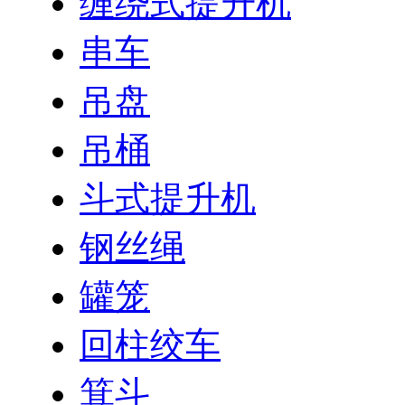
缠绕式提升机
串车
吊盘
吊桶
斗式提升机
钢丝绳
罐笼
回柱绞车
箕斗