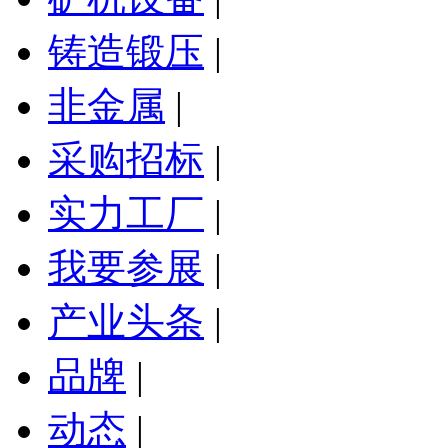
铸造锻压
|
非金属
|
采购招标
|
实力工厂
|
我要参展
|
产业头条
|
品牌
|
动态
|