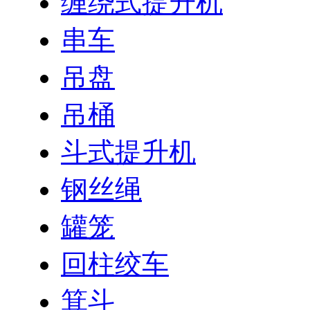
缠绕式提升机
串车
吊盘
吊桶
斗式提升机
钢丝绳
罐笼
回柱绞车
箕斗