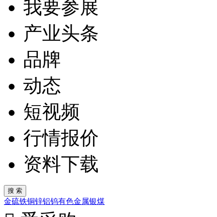
我要参展
产业头条
品牌
动态
短视频
行情报价
资料下载
金
硫
铁
铜
锌
铝
钨
有色金属
银
煤