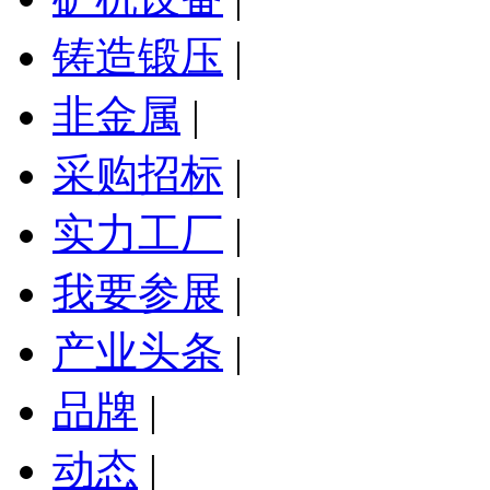
铸造锻压
|
非金属
|
采购招标
|
实力工厂
|
我要参展
|
产业头条
|
品牌
|
动态
|