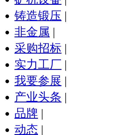
铸造锻压
|
非金属
|
采购招标
|
实力工厂
|
我要参展
|
产业头条
|
品牌
|
动态
|