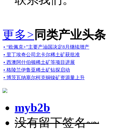
更多
>
同类产业头条
• “欧佩克+”主要产油国决定8月继续增产
• 里丁埃奇公司北卡尔稀土矿获批准
• 西澳阿什伯顿稀土矿等项目进展
• 格陵兰伊鲁亚稀土矿钻探启动
• 博茨瓦纳塞尔柯克铜镍矿资源量上升
myb2b
没有留下签名~~