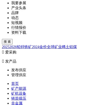
我要参展
产业头条
品牌
动态
短视频
行情报价
资料下载
2025
2026
铅锌
铁矿
2024
金价
全球矿业
稀土
铝
煤

爱采购

发产品
发布供应
管理供应
首页
矿产能源
矿机设备
铸造锻压
非金属