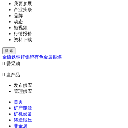
我要参展
产业头条
品牌
动态
短视频
行情报价
资料下载
金
硫
铁
铜
锌
铝
钨
有色金属
银
煤

爱采购

发产品
发布供应
管理供应
首页
矿产能源
矿机设备
铸造锻压
非金属