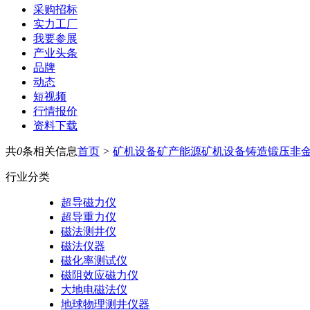
采购招标
实力工厂
我要参展
产业头条
品牌
动态
短视频
行情报价
资料下载
共
0
条相关信息
首页
>
矿机设备
矿产能源
矿机设备
铸造锻压
非
行业分类
超导磁力仪
超导重力仪
磁法测井仪
磁法仪器
磁化率测试仪
磁阻效应磁力仪
大地电磁法仪
地球物理测井仪器