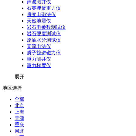
声波测井仪
石英弹簧重力仪
瞬变电磁法仪
天然地震仪
岩石电参数测试仪
岩石硬度测试仪
原油水分测试仪
直流电法仪
质子旋进磁力仪
重力测井仪
重力梯度仪
展开
地区选择
全部
北京
上海
天津
重庆
河北