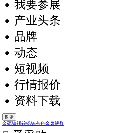
我要参展
产业头条
品牌
动态
短视频
行情报价
资料下载
金
硫
铁
铜
锌
铝
钨
有色金属
银
煤