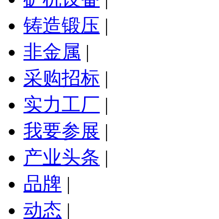
铸造锻压
|
非金属
|
采购招标
|
实力工厂
|
我要参展
|
产业头条
|
品牌
|
动态
|