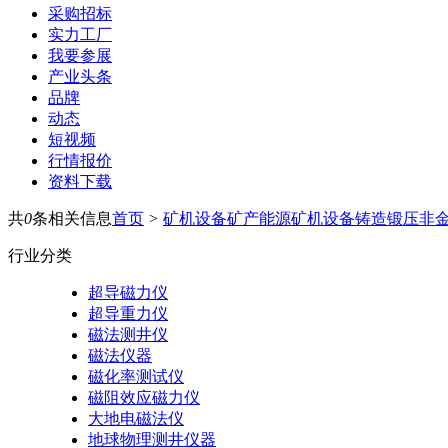
采购招标
实力工厂
我要参展
产业头条
品牌
动态
短视频
行情报价
资料下载
共
0
条相关信息
首页
>
矿机设备
矿产能源
矿机设备
铸造锻压
非
行业分类
超导磁力仪
超导重力仪
磁法测井仪
磁法仪器
磁化率测试仪
磁阻效应磁力仪
大地电磁法仪
地球物理测井仪器