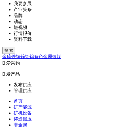
我要参展
产业头条
品牌
动态
短视频
行情报价
资料下载
金
硫
铁
铜
锌
铝
钨
有色金属
银
煤

爱采购

发产品
发布供应
管理供应
首页
矿产能源
矿机设备
铸造锻压
非金属