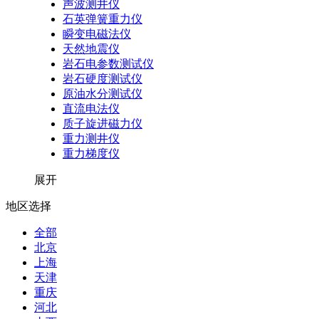
声波测井仪
石英弹簧重力仪
瞬变电磁法仪
天然地震仪
岩石电参数测试仪
岩石硬度测试仪
原油水分测试仪
直流电法仪
质子旋进磁力仪
重力测井仪
重力梯度仪
展开
地区选择
全部
北京
上海
天津
重庆
河北