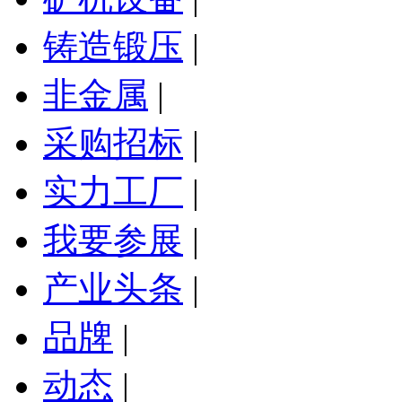
铸造锻压
|
非金属
|
采购招标
|
实力工厂
|
我要参展
|
产业头条
|
品牌
|
动态
|