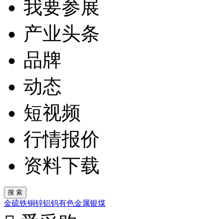
我要参展
产业头条
品牌
动态
短视频
行情报价
资料下载
金
硫
铁
铜
锌
铝
钨
有色金属
银
煤