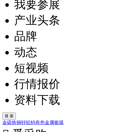
我要参展
产业头条
品牌
动态
短视频
行情报价
资料下载
金
硫
铁
铜
锌
铝
钨
有色金属
银
煤