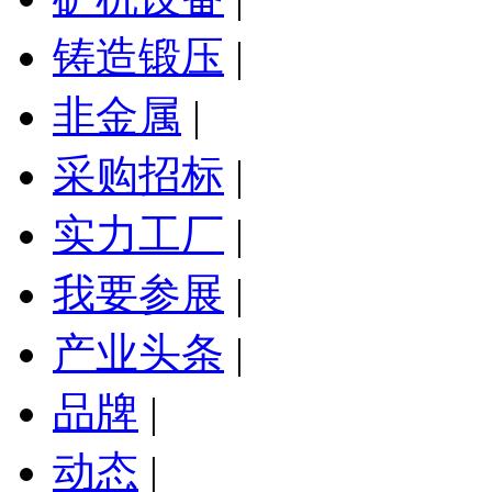
铸造锻压
|
非金属
|
采购招标
|
实力工厂
|
我要参展
|
产业头条
|
品牌
|
动态
|