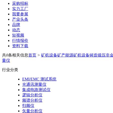
采购招标
实力工厂
我要参展
产业头条
品牌
动态
短视频
行情报价
资料下载
共
0
条相关信息
首页
>
矿机设备
矿产能源
矿机设备
铸造锻压
非
量仪
行业分类
EMI/EMC 测试系统
光通讯测量仪
集成电路测试仪
逻辑分析仪
频谱分析仪
扫频仪
矢量分析仪