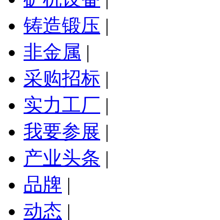
铸造锻压
|
非金属
|
采购招标
|
实力工厂
|
我要参展
|
产业头条
|
品牌
|
动态
|