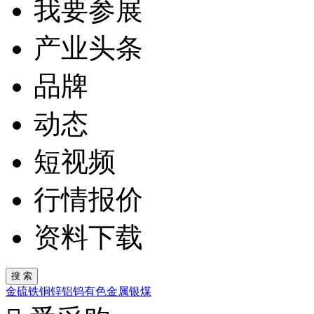
我要参展
产业头条
品牌
动态
短视频
行情报价
资料下载
金
硫
铁
铜
锌
铝
钨
有色金属
银
煤