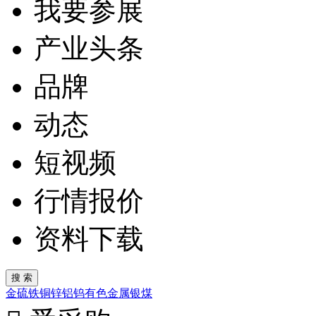
我要参展
产业头条
品牌
动态
短视频
行情报价
资料下载
金
硫
铁
铜
锌
铝
钨
有色金属
银
煤