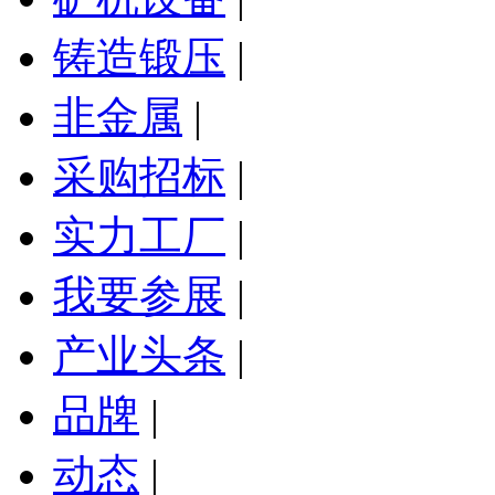
铸造锻压
|
非金属
|
采购招标
|
实力工厂
|
我要参展
|
产业头条
|
品牌
|
动态
|