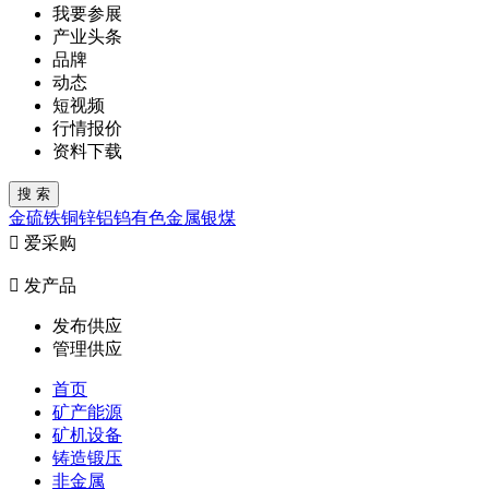
我要参展
产业头条
品牌
动态
短视频
行情报价
资料下载
金
硫
铁
铜
锌
铝
钨
有色金属
银
煤

爱采购

发产品
发布供应
管理供应
首页
矿产能源
矿机设备
铸造锻压
非金属