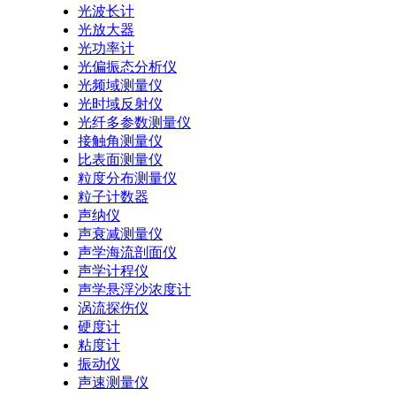
光波长计
光放大器
光功率计
光偏振态分析仪
光频域测量仪
光时域反射仪
光纤多参数测量仪
接触角测量仪
比表面测量仪
粒度分布测量仪
粒子计数器
声纳仪
声衰减测量仪
声学海流剖面仪
声学计程仪
声学悬浮沙浓度计
涡流探伤仪
硬度计
粘度计
振动仪
声速测量仪