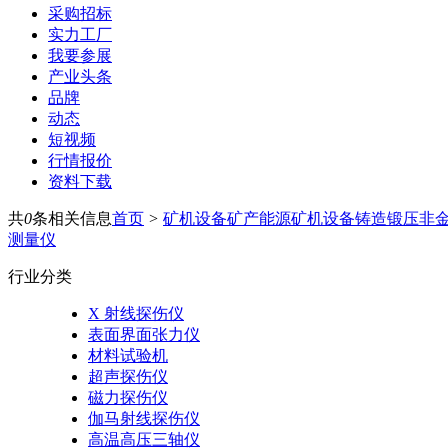
采购招标
实力工厂
我要参展
产业头条
品牌
动态
短视频
行情报价
资料下载
共
0
条相关信息
首页
>
矿机设备
矿产能源
矿机设备
铸造锻压
非
测量仪
行业分类
X 射线探伤仪
表面界面张力仪
材料试验机
超声探伤仪
磁力探伤仪
伽马射线探伤仪
高温高压三轴仪