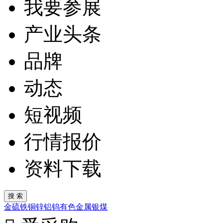
我要参展
产业头条
品牌
动态
短视频
行情报价
资料下载
金
硫
铁
铜
锌
铝
钨
有色金属
银
煤