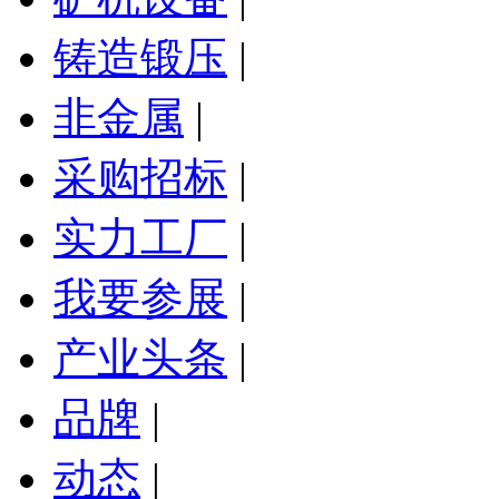
铸造锻压
|
非金属
|
采购招标
|
实力工厂
|
我要参展
|
产业头条
|
品牌
|
动态
|