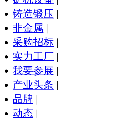
铸造锻压
|
非金属
|
采购招标
|
实力工厂
|
我要参展
|
产业头条
|
品牌
|
动态
|