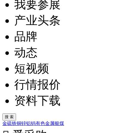
我要参展
产业头条
品牌
动态
短视频
行情报价
资料下载
金
硫
铁
铜
锌
铝
钨
有色金属
银
煤