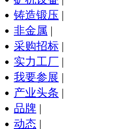
铸造锻压
|
非金属
|
采购招标
|
实力工厂
|
我要参展
|
产业头条
|
品牌
|
动态
|