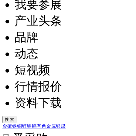
我要参展
产业头条
品牌
动态
短视频
行情报价
资料下载
金
硫
铁
铜
锌
铝
钨
有色金属
银
煤