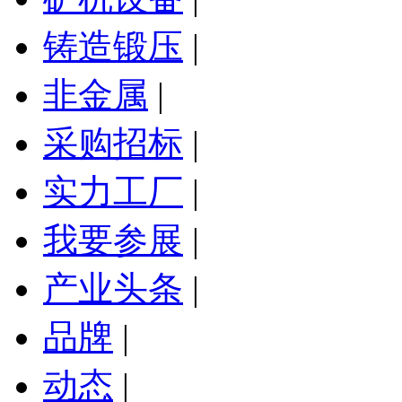
铸造锻压
|
非金属
|
采购招标
|
实力工厂
|
我要参展
|
产业头条
|
品牌
|
动态
|