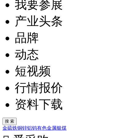
我要参展
产业头条
品牌
动态
短视频
行情报价
资料下载
金
硫
铁
铜
锌
铝
钨
有色金属
银
煤