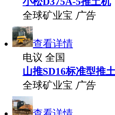
小松D375A-5推土机
全球矿业宝
广告
查看详情
电议
全国
山推SD16标准型推
全球矿业宝
广告
查看详情