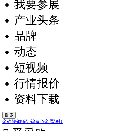
我要参展
产业头条
品牌
动态
短视频
行情报价
资料下载
金
硫
铁
铜
锌
铝
钨
有色金属
银
煤