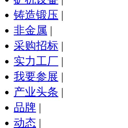
铸造锻压
|
非金属
|
采购招标
|
实力工厂
|
我要参展
|
产业头条
|
品牌
|
动态
|