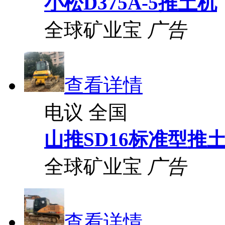
小松D375A-5推土机
全球矿业宝
广告
查看详情
电议
全国
山推SD16标准型推
全球矿业宝
广告
查看详情