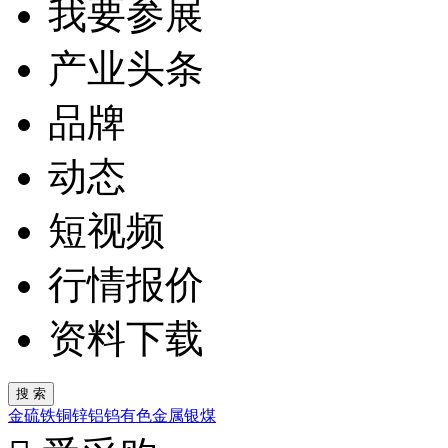
我要参展
产业头条
品牌
动态
短视频
行情报价
资料下载
金
硫
铁
铜
锌
铝
钨
有色金属
银
煤