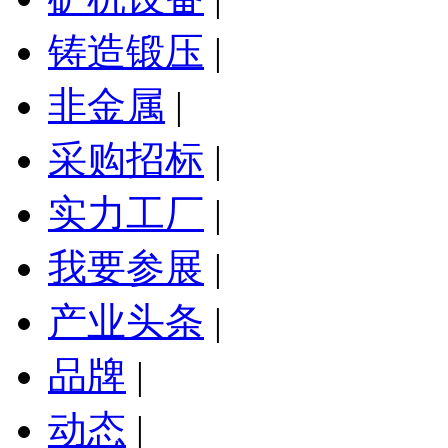
铸造锻压
|
非金属
|
采购招标
|
实力工厂
|
我要参展
|
产业头条
|
品牌
|
动态
|