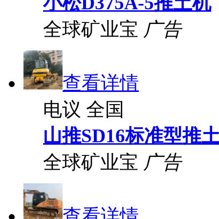
小松D375A-5推土机
全球矿业宝
广告
查看详情
电议
全国
山推SD16标准型推
全球矿业宝
广告
查看详情