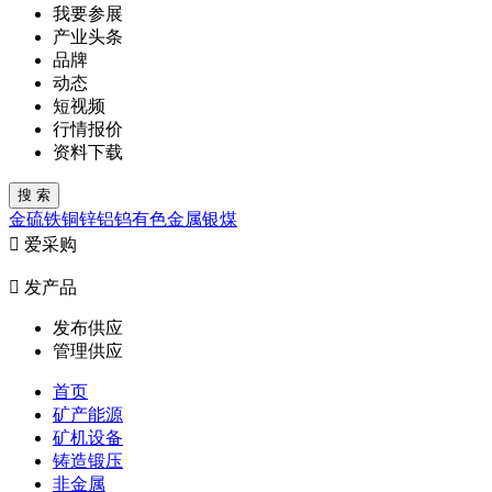
我要参展
产业头条
品牌
动态
短视频
行情报价
资料下载
金
硫
铁
铜
锌
铝
钨
有色金属
银
煤

爱采购

发产品
发布供应
管理供应
首页
矿产能源
矿机设备
铸造锻压
非金属