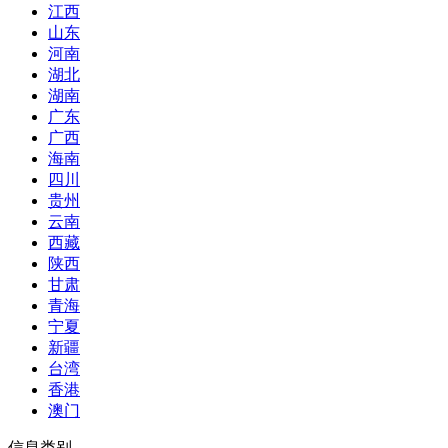
江西
山东
河南
湖北
湖南
广东
广西
海南
四川
贵州
云南
西藏
陕西
甘肃
青海
宁夏
新疆
台湾
香港
澳门
信息类别