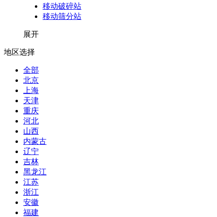
移动破碎站
移动筛分站
展开
地区选择
全部
北京
上海
天津
重庆
河北
山西
内蒙古
辽宁
吉林
黑龙江
江苏
浙江
安徽
福建