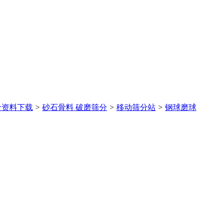
价
资料下载
>
砂石骨料 破磨筛分
>
移动筛分站
>
钢球磨球