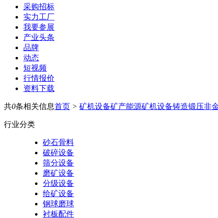
采购招标
实力工厂
我要参展
产业头条
品牌
动态
短视频
行情报价
资料下载
共
0
条相关信息
首页
>
矿机设备
矿产能源
矿机设备
铸造锻压
非
行业分类
砂石骨料
破碎设备
筛分设备
磨矿设备
分级设备
给矿设备
钢球磨球
衬板配件