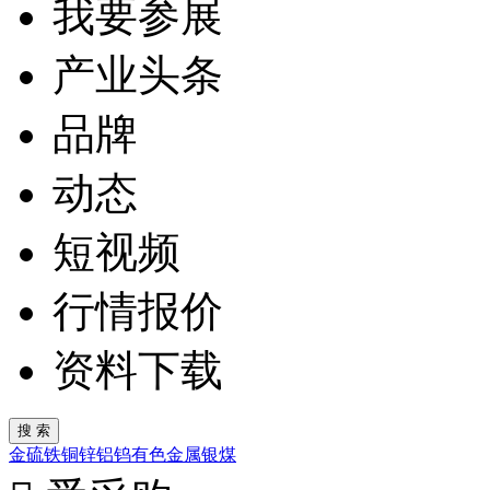
我要参展
产业头条
品牌
动态
短视频
行情报价
资料下载
金
硫
铁
铜
锌
铝
钨
有色金属
银
煤