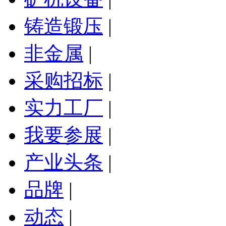
铸造锻压
|
非金属
|
采购招标
|
实力工厂
|
我要参展
|
产业头条
|
品牌
|
动态
|