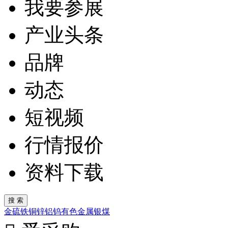
我要参展
产业头条
品牌
动态
短视频
行情报价
资料下载
金
硫
铁
铜
锌
铝
钨
有色金属
银
煤