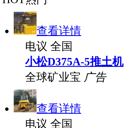
查看详情
电议
全国
小松D375A-5推土机
全球矿业宝
广告
查看详情
电议
全国