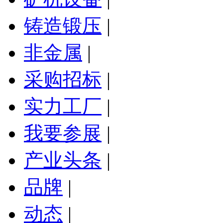
铸造锻压
|
非金属
|
采购招标
|
实力工厂
|
我要参展
|
产业头条
|
品牌
|
动态
|