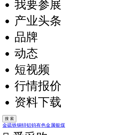
我要参展
产业头条
品牌
动态
短视频
行情报价
资料下载
金
硫
铁
铜
锌
铝
钨
有色金属
银
煤