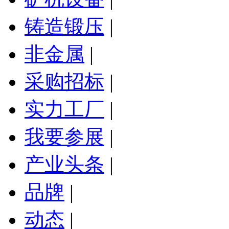
铸造锻压
|
非金属
|
采购招标
|
实力工厂
|
我要参展
|
产业头条
|
品牌
|
动态
|