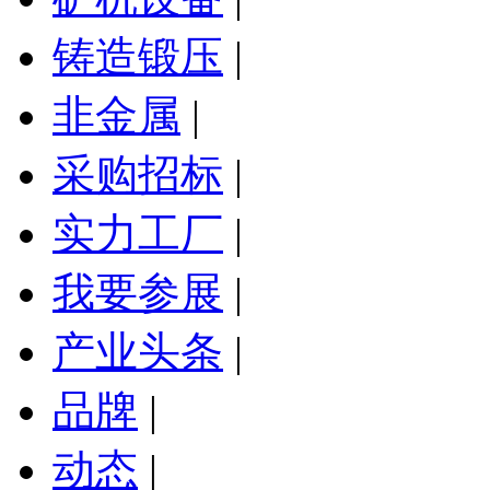
铸造锻压
|
非金属
|
采购招标
|
实力工厂
|
我要参展
|
产业头条
|
品牌
|
动态
|