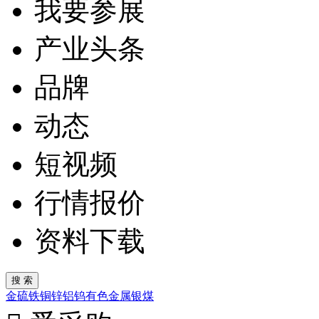
我要参展
产业头条
品牌
动态
短视频
行情报价
资料下载
金
硫
铁
铜
锌
铝
钨
有色金属
银
煤