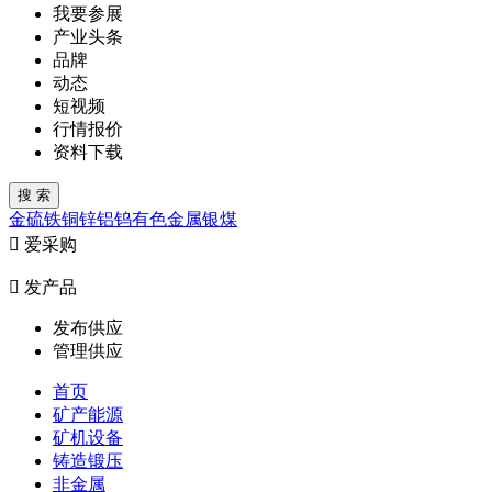
我要参展
产业头条
品牌
动态
短视频
行情报价
资料下载
金
硫
铁
铜
锌
铝
钨
有色金属
银
煤

爱采购

发产品
发布供应
管理供应
首页
矿产能源
矿机设备
铸造锻压
非金属