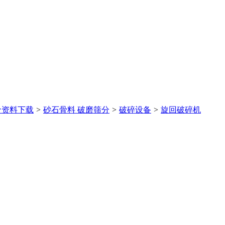
价
资料下载
>
砂石骨料 破磨筛分
>
破碎设备
>
旋回破碎机