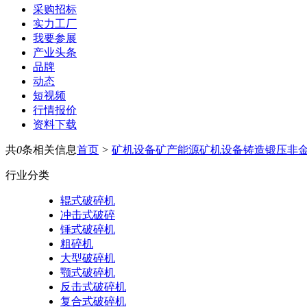
采购招标
实力工厂
我要参展
产业头条
品牌
动态
短视频
行情报价
资料下载
共
0
条相关信息
首页
>
矿机设备
矿产能源
矿机设备
铸造锻压
非
行业分类
辊式破碎机
冲击式破碎
锤式破碎机
粗碎机
大型破碎机
颚式破碎机
反击式破碎机
复合式破碎机