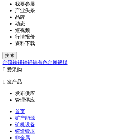
我要参展
产业头条
品牌
动态
短视频
行情报价
资料下载
金
硫
铁
铜
锌
铝
钨
有色金属
银
煤

爱采购

发产品
发布供应
管理供应
首页
矿产能源
矿机设备
铸造锻压
非金属