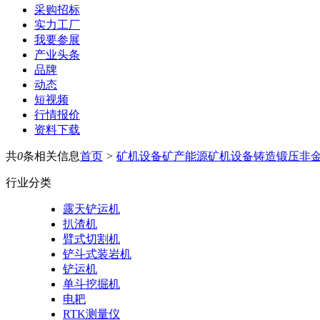
采购招标
实力工厂
我要参展
产业头条
品牌
动态
短视频
行情报价
资料下载
共
0
条相关信息
首页
>
矿机设备
矿产能源
矿机设备
铸造锻压
非
行业分类
露天铲运机
扒渣机
臂式切割机
铲斗式装岩机
铲运机
单斗挖掘机
电耙
RTK测量仪