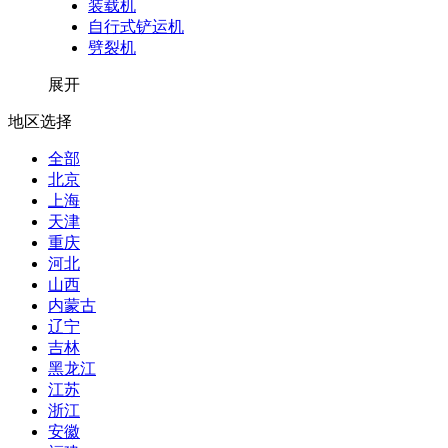
装载机
自行式铲运机
劈裂机
展开
地区选择
全部
北京
上海
天津
重庆
河北
山西
内蒙古
辽宁
吉林
黑龙江
江苏
浙江
安徽