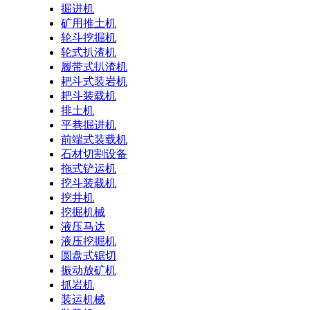
掘进机
矿用推土机
轮斗挖掘机
轮式扒渣机
履带式扒渣机
耙斗式装岩机
耙斗装载机
排土机
平巷掘进机
前端式装载机
石材切割设备
拖式铲运机
挖斗装载机
挖井机
挖掘机械
液压马达
液压挖掘机
圆盘式锯切
振动放矿机
抓岩机
装运机械