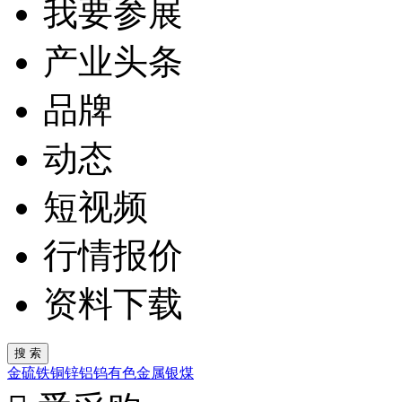
我要参展
产业头条
品牌
动态
短视频
行情报价
资料下载
金
硫
铁
铜
锌
铝
钨
有色金属
银
煤