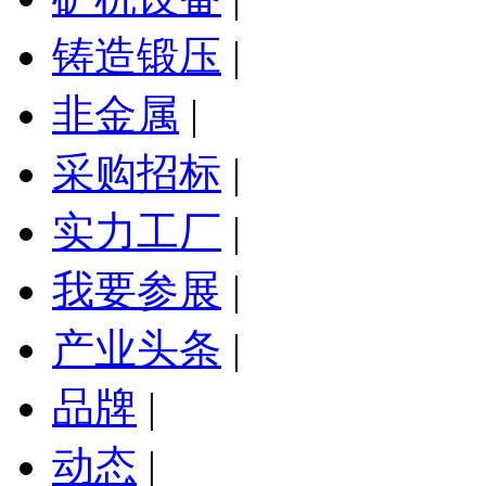
铸造锻压
|
非金属
|
采购招标
|
实力工厂
|
我要参展
|
产业头条
|
品牌
|
动态
|